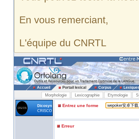
En vous remerciant,
L'équipe du CNRTL
Accueil
Portail lexical
Corpus
Lexique
Morphologie
Lexicographie
Etymologie
S
Entrez une forme
Dicosyn
CRISCO
Erreur