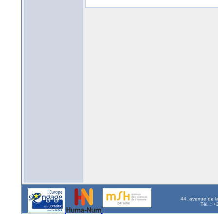
44, avenue de l
Tél. : 