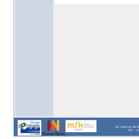
44, avenue de l
Tél. : 