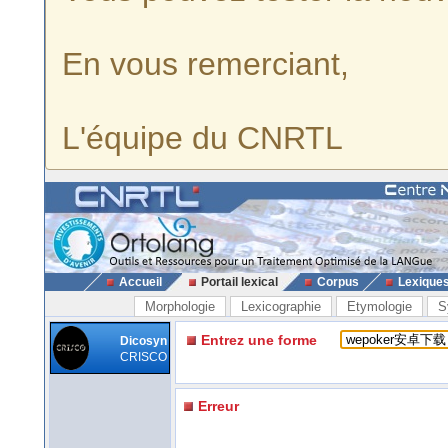
En vous remerciant,
L'équipe du CNRTL
Accueil
Portail lexical
Corpus
Lexique
Morphologie
Lexicographie
Etymologie
S
Entrez une forme
Dicosyn
CRISCO
Erreur