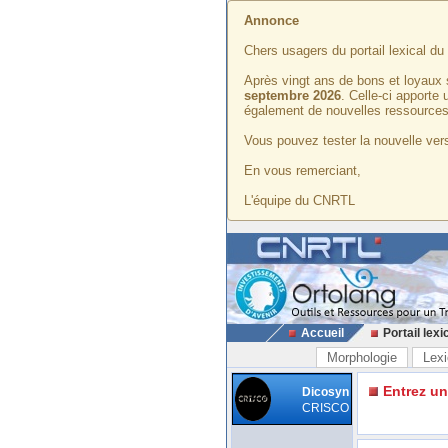
Annonce
Chers usagers du portail lexical d
Après vingt ans de bons et loyaux 
septembre 2026
. Celle-ci apporte
également de nouvelles ressources
Vous pouvez tester la nouvelle vers
En vous remerciant,
L'équipe du CNRTL
Accueil
Portail lexi
Morphologie
Lexi
Entrez u
Dicosyn
CRISCO