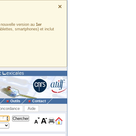
×
e nouvelle version au
1er
ablettes, smartphones) et inclut
Outils
Contact
oncordance
Aide