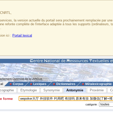
u CNRTL,
services, la version actuelle du portail sera prochainement remplacée par un
 une refonte complète de l'interface adaptée à tous les supports (ordinateurs, t
.
ion ici :
Portail lexical
cal
Corpus
Lexiques
Dictionnaires
Métalexicographie
cographie
Etymologie
Synonymie
Antonymie
Proxémie
C
ne forme
catégorie :