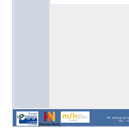
44, avenue de l
Tél. : 