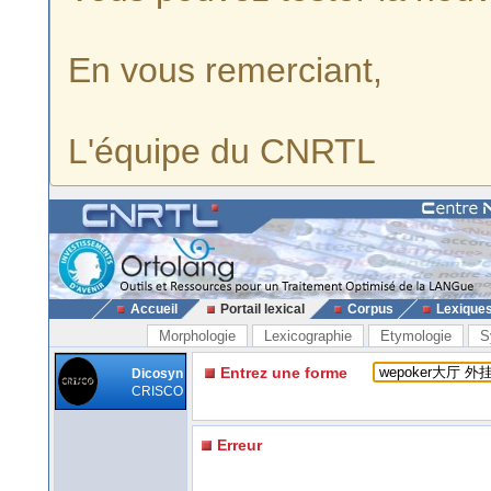
En vous remerciant,
L'équipe du CNRTL
Accueil
Portail lexical
Corpus
Lexique
Morphologie
Lexicographie
Etymologie
S
Entrez une forme
Dicosyn
CRISCO
Erreur