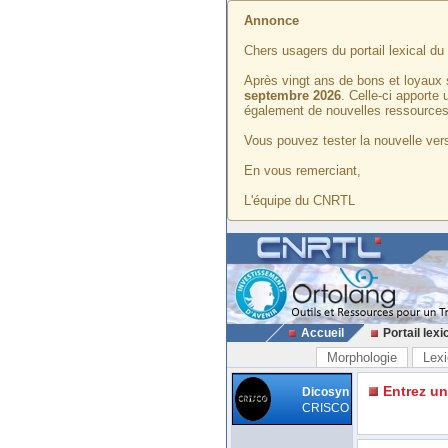
Annonce
Chers usagers du portail lexical d
Après vingt ans de bons et loyaux 
septembre 2026
. Celle-ci apporte
également de nouvelles ressources
Vous pouvez tester la nouvelle vers
En vous remerciant,
L'équipe du CNRTL
Accueil
Portail lexi
Morphologie
Lexi
Entrez u
Dicosyn
CRISCO