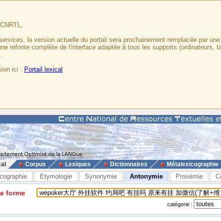
u CNRTL,
services, la version actuelle du portail sera prochainement remplacée par un
 une refonte complète de l'interface adaptée à tous les supports (ordinateurs, t
.
ion ici :
Portail lexical
cal
Corpus
Lexiques
Dictionnaires
Métalexicographie
cographie
Etymologie
Synonymie
Antonymie
Proxémie
C
ne forme
catégorie :