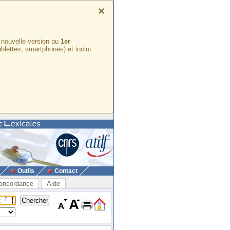
×
e nouvelle version au
1er
ablettes, smartphones) et inclut
Outils
Contact
oncordance
Aide