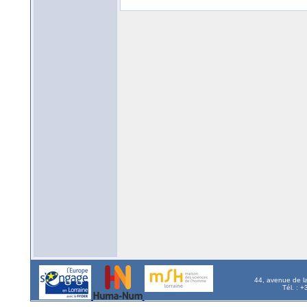
44, avenue de l
Tél. : 