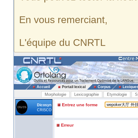
En vous remerciant,
L'équipe du CNRTL
Accueil
Portail lexical
Corpus
Lexique
Morphologie
Lexicographie
Etymologie
S
Entrez une forme
Dicosyn
CRISCO
Erreur