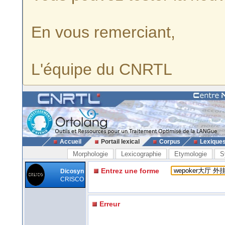
En vous remerciant,
L'équipe du CNRTL
Accueil
Portail lexical
Corpus
Lexique
Morphologie
Lexicographie
Etymologie
S
Entrez une forme
Dicosyn
CRISCO
Erreur