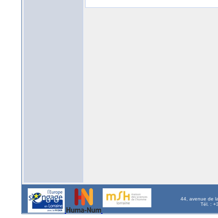
44, avenue de l
Tél. : 