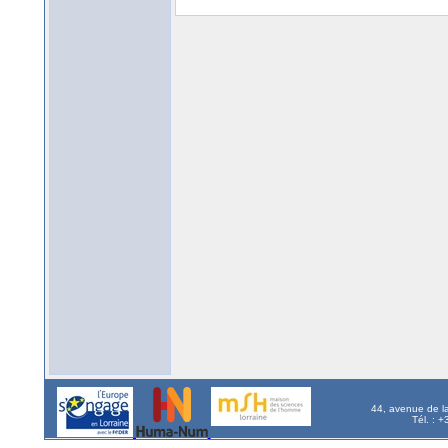
44, avenue de l
Tél. : 