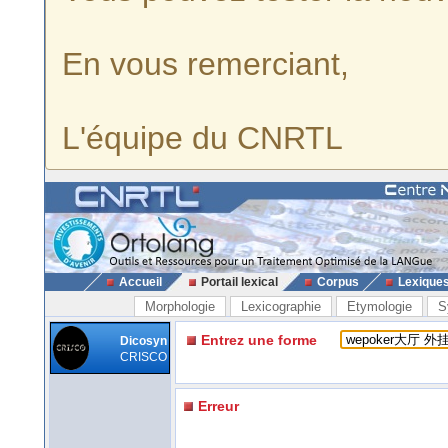
En vous remerciant,
L'équipe du CNRTL
Accueil
Portail lexical
Corpus
Lexique
Morphologie
Lexicographie
Etymologie
S
Entrez une forme
Dicosyn
CRISCO
Erreur