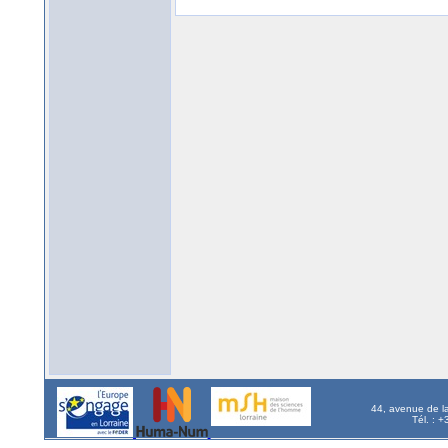
44, avenue de l
Tél. : 