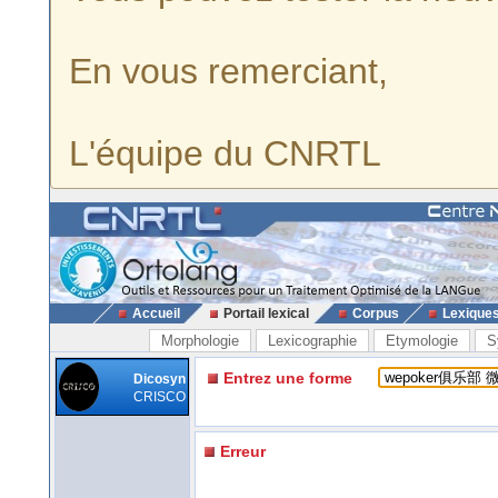
En vous remerciant,
L'équipe du CNRTL
Accueil
Portail lexical
Corpus
Lexique
Morphologie
Lexicographie
Etymologie
S
Entrez une forme
Dicosyn
CRISCO
Erreur