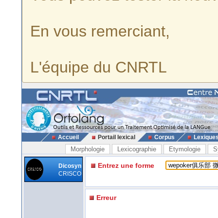
En vous remerciant,
L'équipe du CNRTL
Accueil
Portail lexical
Corpus
Lexique
Morphologie
Lexicographie
Etymologie
S
Entrez une forme
Dicosyn
CRISCO
Erreur