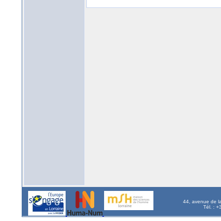
44, avenue de l
Tél. : 