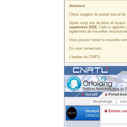
Annonce
Chers usagers du portail lexical d
Après vingt ans de bons et loyaux 
septembre 2026
. Celle-ci apporte
également de nouvelles ressources
Vous pouvez tester la nouvelle vers
En vous remerciant,
L'équipe du CNRTL
Accueil
Portail lexi
Morphologie
Lexi
Entrez u
Dicosyn
CRISCO