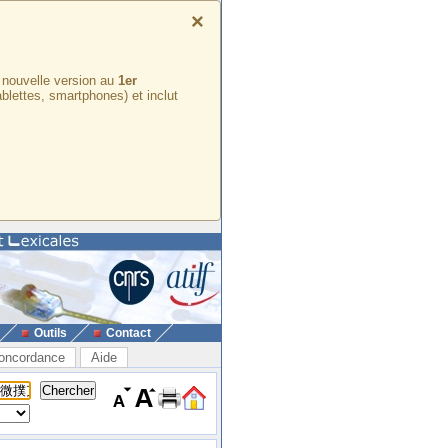
×
e nouvelle version au
1er
ablettes, smartphones) et inclut
Outils
Contact
oncordance
Aide