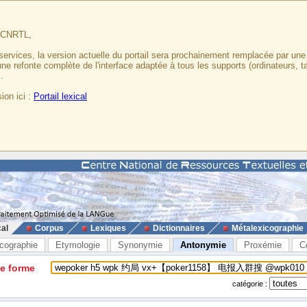
u CNRTL,
services, la version actuelle du portail sera prochainement remplacée par un
 une refonte complète de l'interface adaptée à tous les supports (ordinateurs, t
.
ion ici :
Portail lexical
cal
Corpus
Lexiques
Dictionnaires
Métalexicographie
cographie
Etymologie
Synonymie
Antonymie
Proxémie
C
ne forme
catégorie :