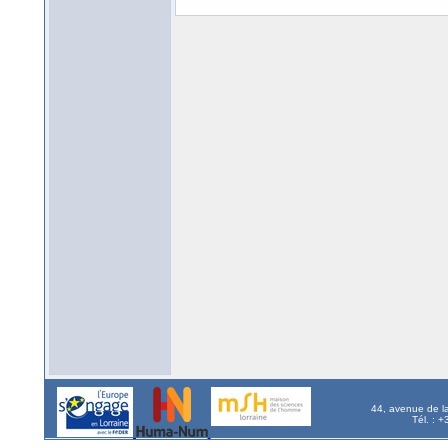
44, avenue de l
Tél. : 