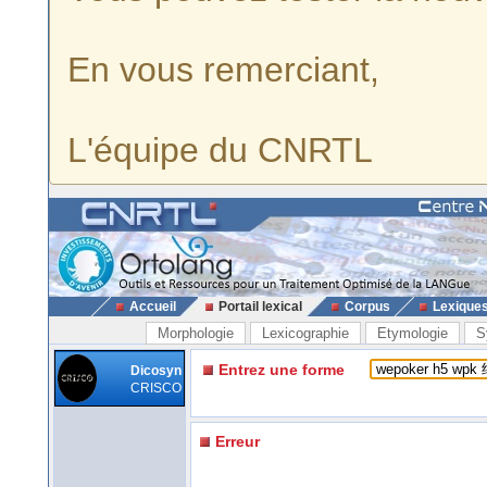
En vous remerciant,
L'équipe du CNRTL
Accueil
Portail lexical
Corpus
Lexique
Morphologie
Lexicographie
Etymologie
S
Entrez une forme
Dicosyn
CRISCO
Erreur