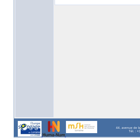
44, avenue de l
Tél. : 