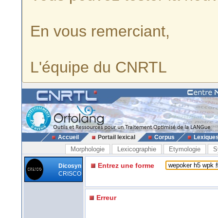
En vous remerciant,
L'équipe du CNRTL
Accueil
Portail lexical
Corpus
Lexique
Morphologie
Lexicographie
Etymologie
S
Entrez une forme
Dicosyn
CRISCO
Erreur