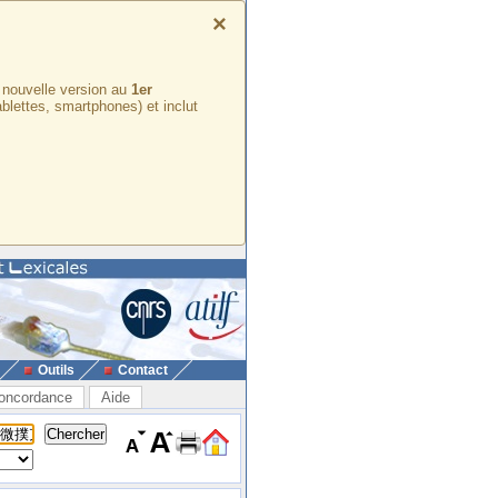
×
e nouvelle version au
1er
ablettes, smartphones) et inclut
Outils
Contact
oncordance
Aide