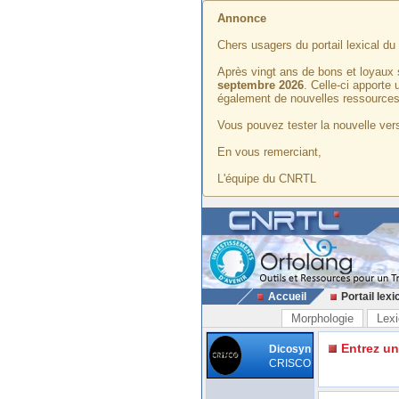
Annonce
Chers usagers du portail lexical d
Après vingt ans de bons et loyaux 
septembre 2026
. Celle-ci apporte
également de nouvelles ressources
Vous pouvez tester la nouvelle vers
En vous remerciant,
L'équipe du CNRTL
Accueil
Portail lexi
Morphologie
Lexi
Entrez u
Dicosyn
CRISCO