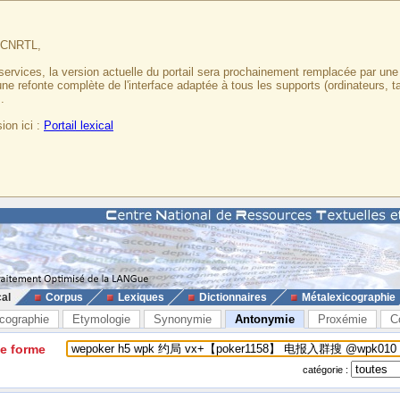
u CNRTL,
services, la version actuelle du portail sera prochainement remplacée par un
 une refonte complète de l'interface adaptée à tous les supports (ordinateurs, t
.
ion ici :
Portail lexical
cal
Corpus
Lexiques
Dictionnaires
Métalexicographie
cographie
Etymologie
Synonymie
Antonymie
Proxémie
C
ne forme
catégorie :