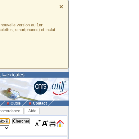
×
e nouvelle version au
1er
ablettes, smartphones) et inclut
Outils
Contact
oncordance
Aide