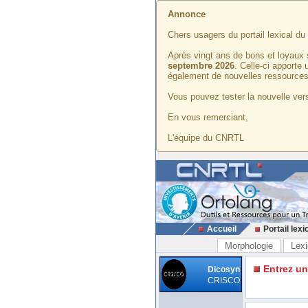
Annonce
Chers usagers du portail lexical d
Après vingt ans de bons et loyaux 
septembre 2026
. Celle-ci apporte
également de nouvelles ressources
Vous pouvez tester la nouvelle vers
En vous remerciant,
L'équipe du CNRTL
Accueil
Portail lexi
Morphologie
Lexi
Entrez u
Dicosyn
CRISCO