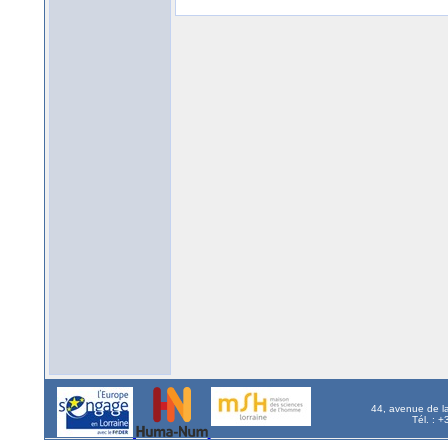
44, avenue de l
Tél. : 