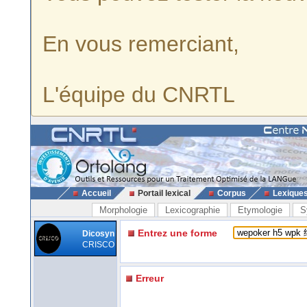
En vous remerciant,
L'équipe du CNRTL
Accueil
Portail lexical
Corpus
Lexique
Morphologie
Lexicographie
Etymologie
S
Entrez une forme
Dicosyn
CRISCO
Erreur