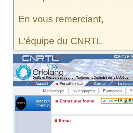
En vous remerciant,
L'équipe du CNRTL
Accueil
Portail lexical
Corpus
Lexique
Morphologie
Lexicographie
Etymologie
S
Entrez une forme
Dicosyn
CRISCO
Erreur