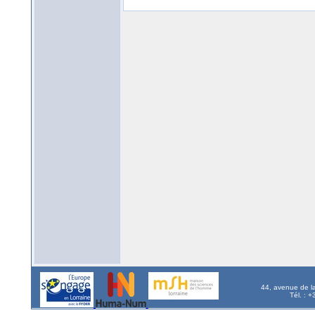
44, avenue de l
Tél. : 