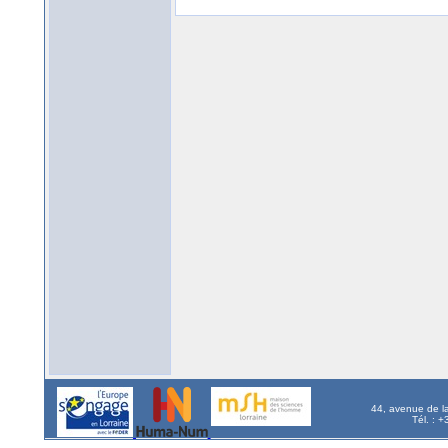
44, avenue de l
Tél. : 