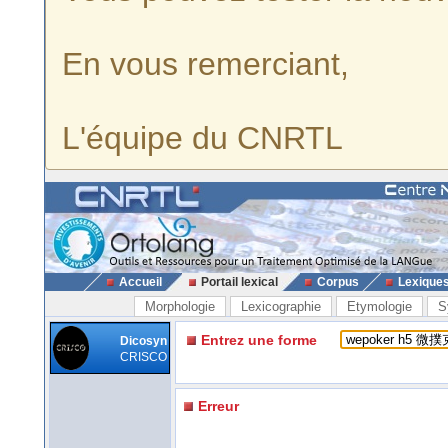
En vous remerciant,
L'équipe du CNRTL
Accueil
Portail lexical
Corpus
Lexique
Morphologie
Lexicographie
Etymologie
S
Entrez une forme
Dicosyn
CRISCO
Erreur