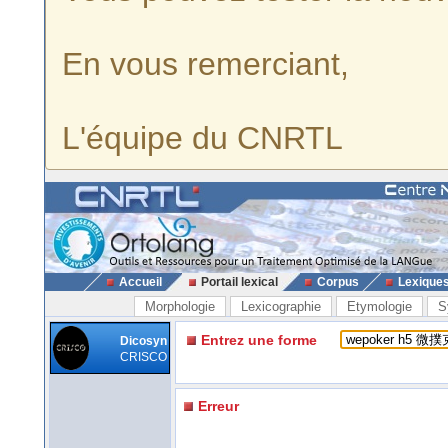
En vous remerciant,
L'équipe du CNRTL
Accueil
Portail lexical
Corpus
Lexique
Morphologie
Lexicographie
Etymologie
S
Entrez une forme
Dicosyn
CRISCO
Erreur