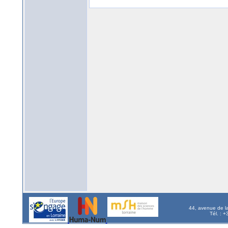
44, avenue de l
Tél. : 