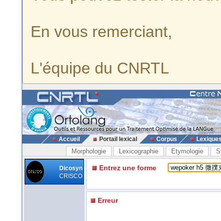
En vous remerciant,
L'équipe du CNRTL
Accueil
Portail lexical
Corpus
Lexique
Morphologie
Lexicographie
Etymologie
S
Entrez une forme
Dicosyn
CRISCO
Erreur