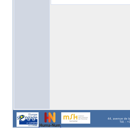
44, avenue de l
Tél. : 