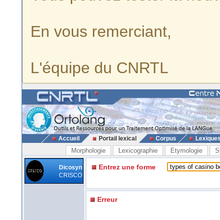
En vous remerciant,
L'équipe du CNRTL
Accueil
Portail lexical
Corpus
Lexique
Morphologie
Lexicographie
Etymologie
S
Entrez une forme
Dicosyn
CRISCO
Erreur