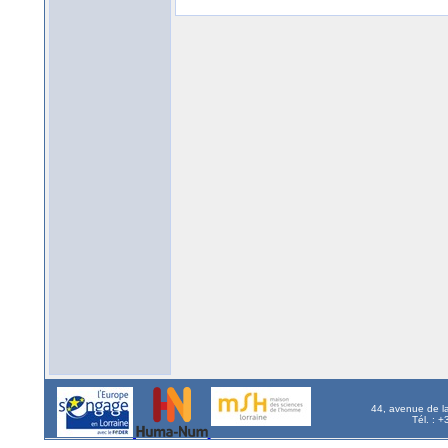
44, avenue de l
Tél. : 