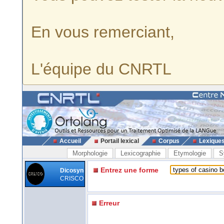
En vous remerciant,
L'équipe du CNRTL
Accueil
Portail lexical
Corpus
Lexique
Morphologie
Lexicographie
Etymologie
S
Entrez une forme
Dicosyn
CRISCO
Erreur