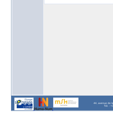
44, avenue de l
Tél. : 