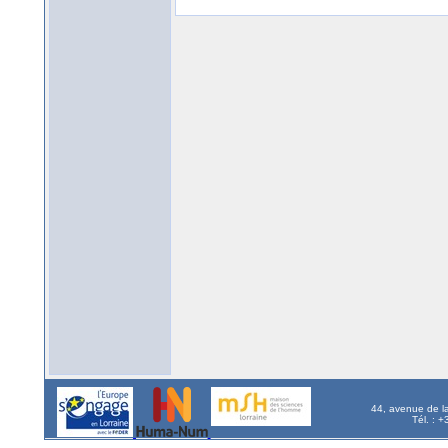
44, avenue de l
Tél. : 