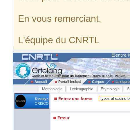
En vous remerciant,
L'équipe du CNRTL
Accueil
Portail lexical
Corpus
Lexique
Morphologie
Lexicographie
Etymologie
S
Entrez une forme
Dicosyn
CRISCO
Erreur