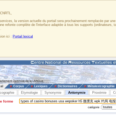
u CNRTL,
services, la version actuelle du portail sera prochainement remplacée par un
 une refonte complète de l'interface adaptée à tous les supports (ordinateurs, t
.
ion ici :
Portail lexical
cal
Corpus
Lexiques
Dictionnaires
Métalexicographie
cographie
Etymologie
Synonymie
Antonymie
Proxémie
C
ne forme
catégorie :