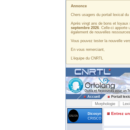
Annonce
Chers usagers du portail lexical d
Après vingt ans de bons et loyaux 
septembre 2026
. Celle-ci apporte
également de nouvelles ressources
Vous pouvez tester la nouvelle vers
En vous remerciant,
L'équipe du CNRTL
Accueil
Portail lexi
Morphologie
Lexi
Entrez u
Dicosyn
CRISCO