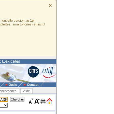
×
e nouvelle version au
1er
ablettes, smartphones) et inclut
Outils
Contact
oncordance
Aide