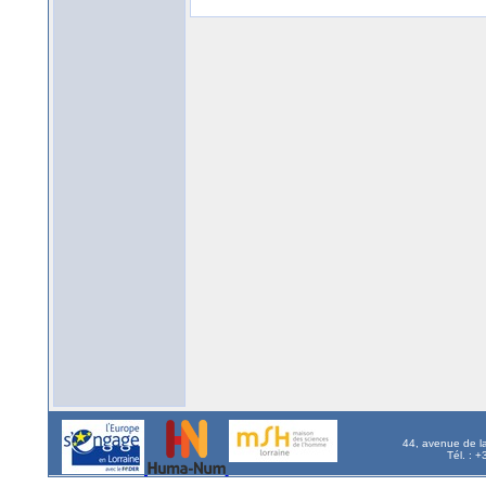
44, avenue de l
Tél. : 