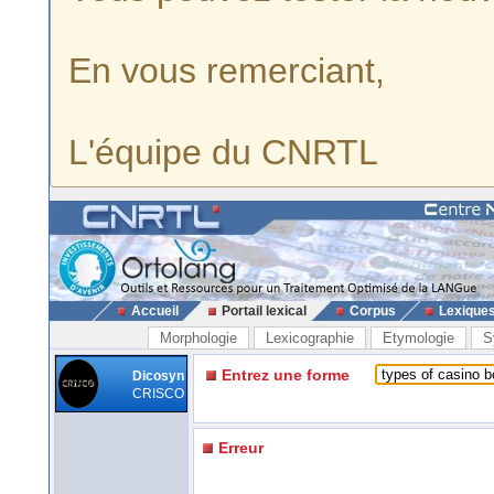
En vous remerciant,
L'équipe du CNRTL
Accueil
Portail lexical
Corpus
Lexique
Morphologie
Lexicographie
Etymologie
S
Entrez une forme
Dicosyn
CRISCO
Erreur