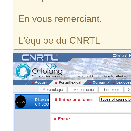
En vous remerciant,
L'équipe du CNRTL
Accueil
Portail lexical
Corpus
Lexique
Morphologie
Lexicographie
Etymologie
S
Entrez une forme
Dicosyn
CRISCO
Erreur