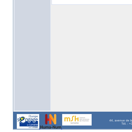
44, avenue de l
Tél. : 