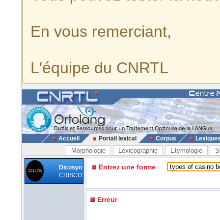
En vous remerciant,
L'équipe du CNRTL
Accueil
Portail lexical
Corpus
Lexique
Morphologie
Lexicographie
Etymologie
S
Entrez une forme
Dicosyn
CRISCO
Erreur