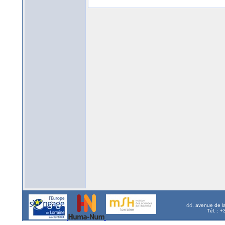
44, avenue de l
Tél. : 