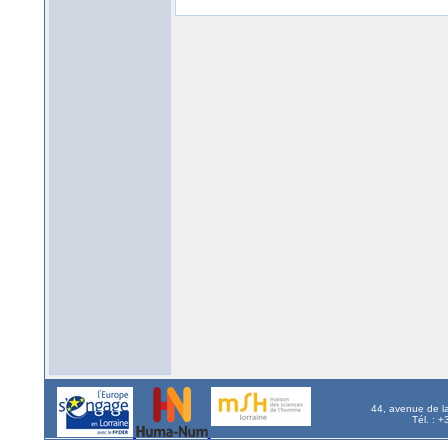
44, avenue de l
Tél. : 