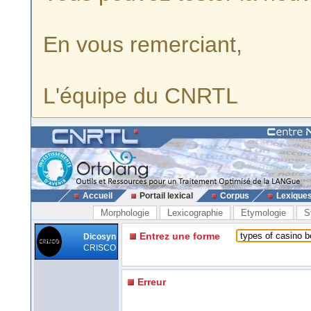
En vous remerciant,
L'équipe du CNRTL
Accueil
Portail lexical
Corpus
Lexique
Morphologie
Lexicographie
Etymologie
S
Entrez une forme
Dicosyn
CRISCO
Erreur