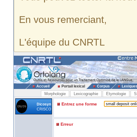
En vous remerciant,
L'équipe du CNRTL
Accueil
Portail lexical
Corpus
Lexique
Morphologie
Lexicographie
Etymologie
S
Entrez une forme
Dicosyn
CRISCO
Erreur