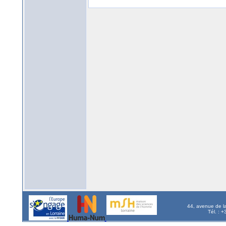
44, avenue de l
Tél. : 