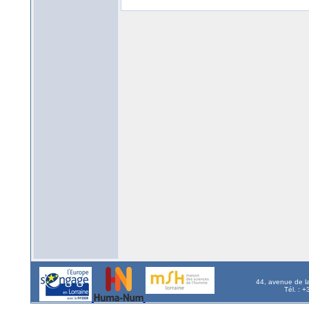
44, avenue de l
Tél. : 