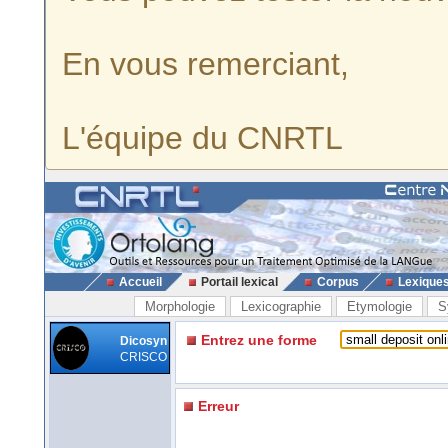
En vous remerciant,
L'équipe du CNRTL
Accueil
Portail lexical
Corpus
Lexique
Morphologie
Lexicographie
Etymologie
S
Entrez une forme
Dicosyn
CRISCO
Erreur