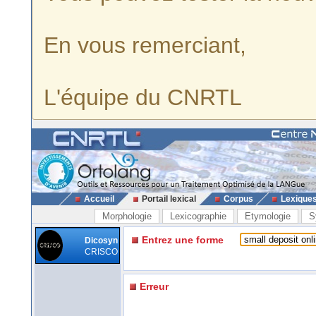
En vous remerciant,
L'équipe du CNRTL
Accueil
Portail lexical
Corpus
Lexique
Morphologie
Lexicographie
Etymologie
S
Entrez une forme
Dicosyn
CRISCO
Erreur