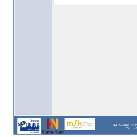
44, avenue de l
Tél. : 