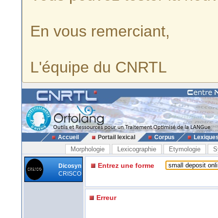
En vous remerciant,
L'équipe du CNRTL
Accueil
Portail lexical
Corpus
Lexique
Morphologie
Lexicographie
Etymologie
S
Entrez une forme
Dicosyn
CRISCO
Erreur