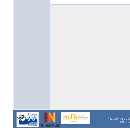
44, avenue de l
Tél. : 