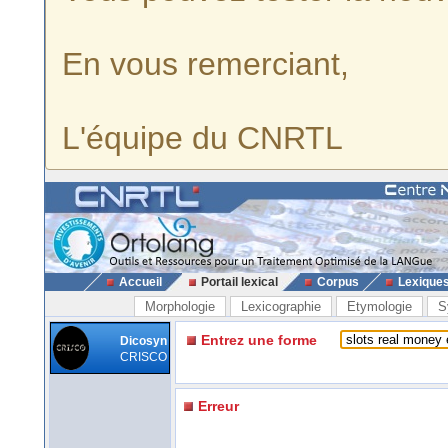
En vous remerciant,
L'équipe du CNRTL
Accueil
Portail lexical
Corpus
Lexique
Morphologie
Lexicographie
Etymologie
S
Entrez une forme
Dicosyn
CRISCO
Erreur