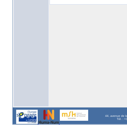
44, avenue de l
Tél. : 