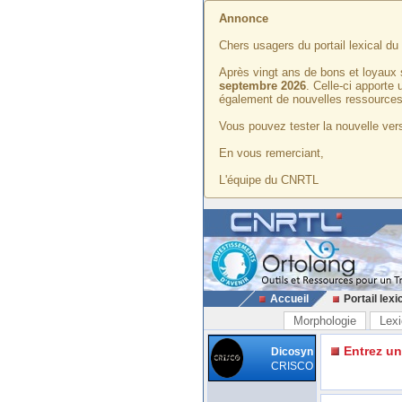
Annonce
Chers usagers du portail lexical d
Après vingt ans de bons et loyaux 
septembre 2026
. Celle-ci apporte
également de nouvelles ressources
Vous pouvez tester la nouvelle vers
En vous remerciant,
L'équipe du CNRTL
Accueil
Portail lexi
Morphologie
Lexi
Entrez u
Dicosyn
CRISCO