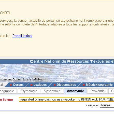
u CNRTL,
services, la version actuelle du portail sera prochainement remplacée par un
 une refonte complète de l'interface adaptée à tous les supports (ordinateurs, t
.
ion ici :
Portail lexical
cal
Corpus
Lexiques
Dictionnaires
Métalexicographie
cographie
Etymologie
Synonymie
Antonymie
Proxémie
C
ne forme
catégorie :