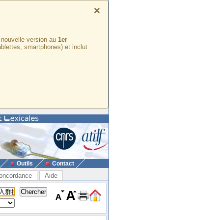
×
e nouvelle version au
1er
ablettes, smartphones) et inclut
Outils
Contact
oncordance
Aide