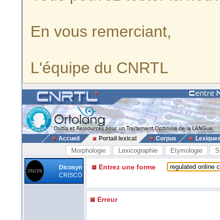
En vous remerciant,
L'équipe du CNRTL
Accueil
Portail lexical
Corpus
Lexique
Morphologie
Lexicographie
Etymologie
S
Entrez une forme
Dicosyn
CRISCO
Erreur