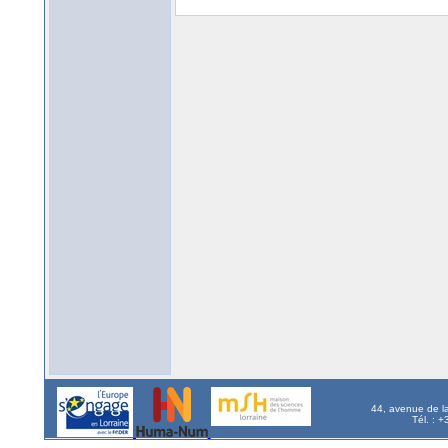
44, avenue de l
Tél. : 