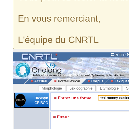
En vous remerciant,
L'équipe du CNRTL
Accueil
Portail lexical
Corpus
Lexique
Morphologie
Lexicographie
Etymologie
S
Entrez une forme
Dicosyn
CRISCO
Erreur