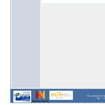
44, avenue de l
Tél. : 