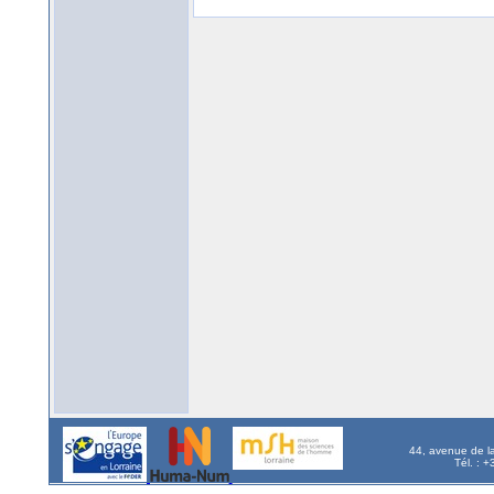
44, avenue de l
Tél. : 