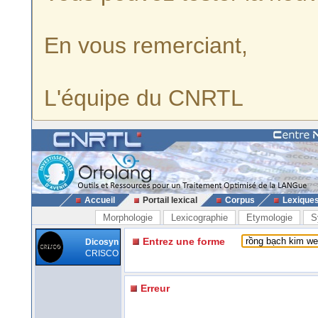
En vous remerciant,
L'équipe du CNRTL
Accueil
Portail lexical
Corpus
Lexique
Morphologie
Lexicographie
Etymologie
S
Entrez une forme
Dicosyn
CRISCO
Erreur