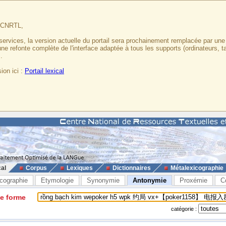
u CNRTL,
services, la version actuelle du portail sera prochainement remplacée par un
 une refonte complète de l'interface adaptée à tous les supports (ordinateurs, t
.
ion ici :
Portail lexical
cal
Corpus
Lexiques
Dictionnaires
Métalexicographie
cographie
Etymologie
Synonymie
Antonymie
Proxémie
C
ne forme
catégorie :