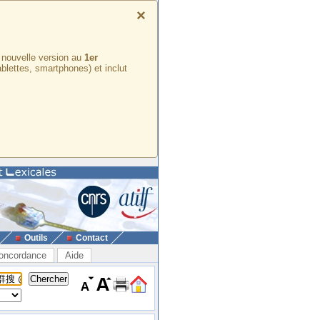
×
e nouvelle version au
1er
ablettes, smartphones) et inclut
Outils
Contact
oncordance
Aide