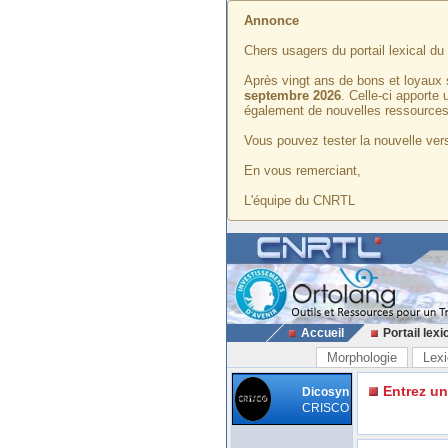
Annonce
Chers usagers du portail lexical d
Après vingt ans de bons et loyaux 
septembre 2026
. Celle-ci apporte
également de nouvelles ressources
Vous pouvez tester la nouvelle vers
En vous remerciant,
L'équipe du CNRTL
Accueil
Portail lexi
Morphologie
Lexi
Entrez u
Dicosyn
CRISCO