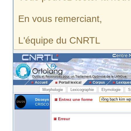
En vous remerciant,
L'équipe du CNRTL
Accueil
Portail lexical
Corpus
Lexique
Morphologie
Lexicographie
Etymologie
S
Entrez une forme
Dicosyn
CRISCO
Erreur