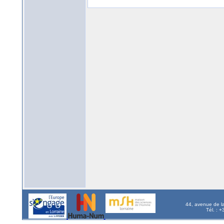
44, avenue de l
Tél. : 