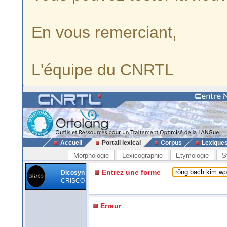
En vous remerciant,
L'équipe du CNRTL
Accueil
Portail lexical
Corpus
Lexique
Morphologie
Lexicographie
Etymologie
S
Entrez une forme
Dicosyn
CRISCO
Erreur