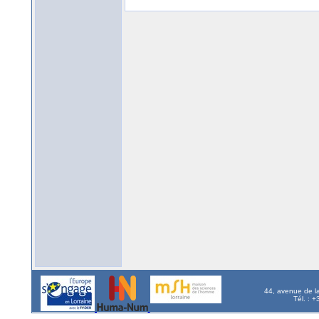
44, avenue de l
Tél. : 