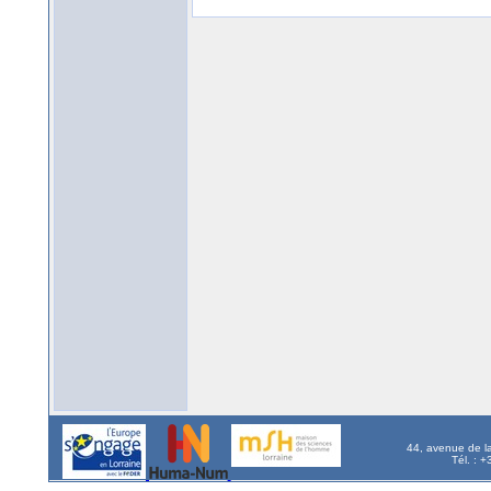
44, avenue de l
Tél. : 