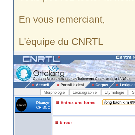
En vous remerciant,
L'équipe du CNRTL
Accueil
Portail lexical
Corpus
Lexique
Morphologie
Lexicographie
Etymologie
S
Entrez une forme
Dicosyn
CRISCO
Erreur