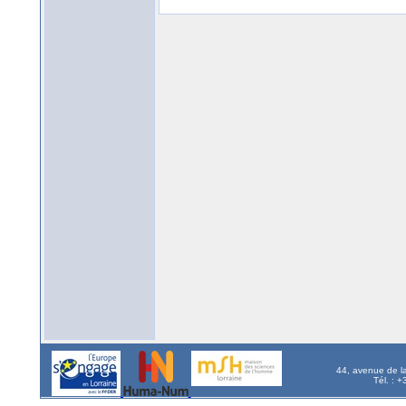
44, avenue de l
Tél. : 