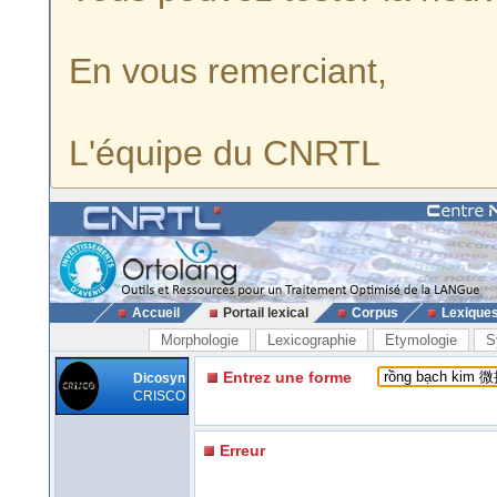
En vous remerciant,
L'équipe du CNRTL
Accueil
Portail lexical
Corpus
Lexique
Morphologie
Lexicographie
Etymologie
S
Entrez une forme
Dicosyn
CRISCO
Erreur