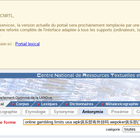
u CNRTL,
services, la version actuelle du portail sera prochainement remplacée par un
 une refonte complète de l'interface adaptée à tous les supports (ordinateurs, t
.
ion ici :
Portail lexical
cal
Corpus
Lexiques
Dictionnaires
Métalexicographie
cographie
Etymologie
Synonymie
Antonymie
Proxémie
C
ne forme
catégorie :