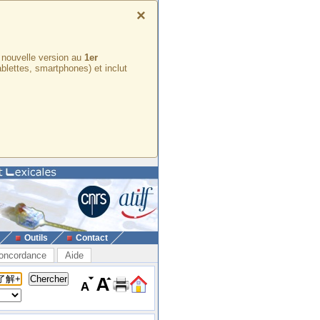
×
e nouvelle version au
1er
ablettes, smartphones) et inclut
Outils
Contact
oncordance
Aide