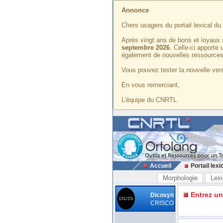
Annonce
Chers usagers du portail lexical d
Après vingt ans de bons et loyaux 
septembre 2026
. Celle-ci apporte
également de nouvelles ressources
Vous pouvez tester la nouvelle vers
En vous remerciant,
L'équipe du CNRTL
Accueil
Portail lexi
Morphologie
Lexi
Entrez u
Dicosyn
CRISCO