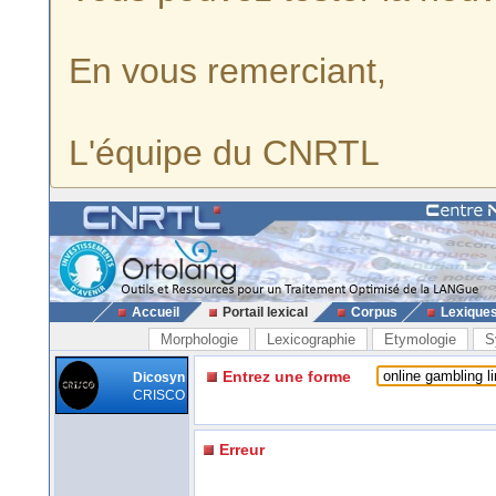
En vous remerciant,
L'équipe du CNRTL
Accueil
Portail lexical
Corpus
Lexique
Morphologie
Lexicographie
Etymologie
S
Entrez une forme
Dicosyn
CRISCO
Erreur