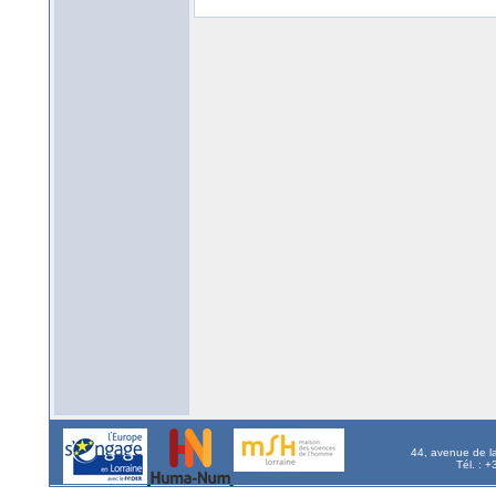
44, avenue de l
Tél. : 