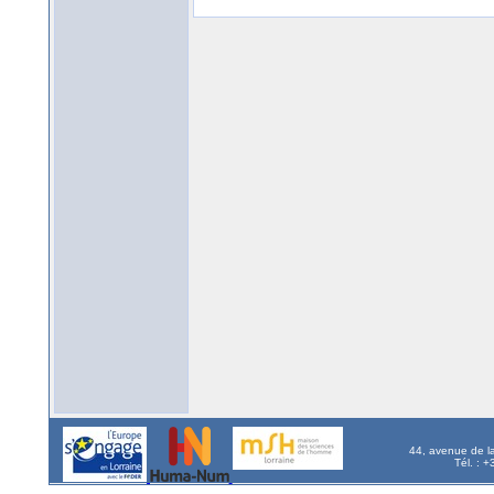
44, avenue de l
Tél. : 