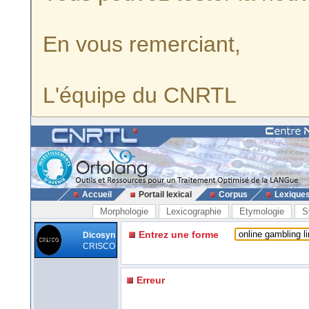
En vous remerciant,
L'équipe du CNRTL
Accueil
Portail lexical
Corpus
Lexique
Morphologie
Lexicographie
Etymologie
S
Entrez une forme
Dicosyn
CRISCO
Erreur