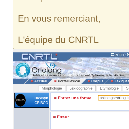
En vous remerciant,
L'équipe du CNRTL
Accueil
Portail lexical
Corpus
Lexique
Morphologie
Lexicographie
Etymologie
S
Entrez une forme
Dicosyn
CRISCO
Erreur