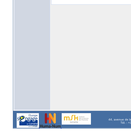
44, avenue de l
Tél. : 