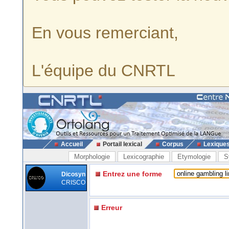
En vous remerciant,
L'équipe du CNRTL
Accueil
Portail lexical
Corpus
Lexique
Morphologie
Lexicographie
Etymologie
S
Entrez une forme
Dicosyn
CRISCO
Erreur