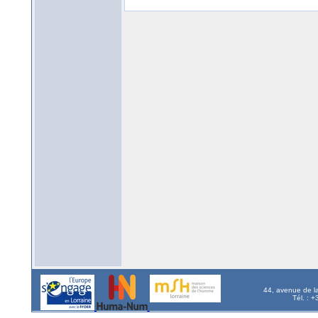
44, avenue de l
Tél. : 