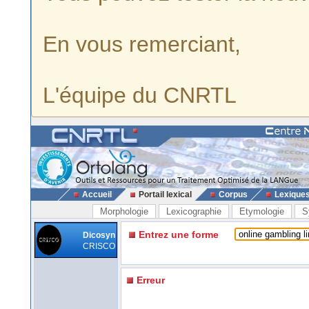
En vous remerciant,
L'équipe du CNRTL
Accueil
Portail lexical
Corpus
Lexique
Morphologie
Lexicographie
Etymologie
S
Entrez une forme
Dicosyn
CRISCO
Erreur