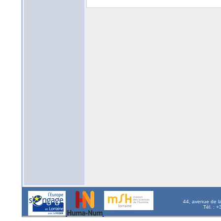
44, avenue de l
Tél. : 