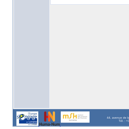
44, avenue de l
Tél. : 