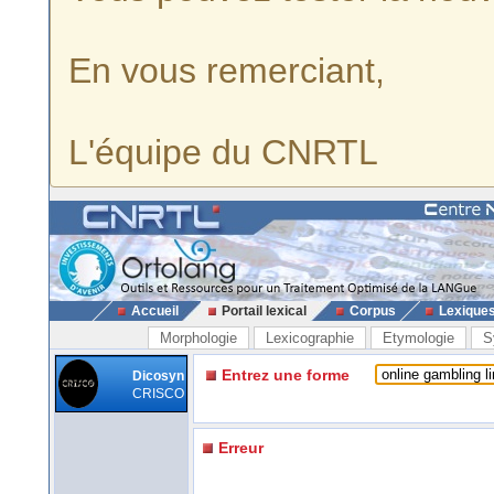
En vous remerciant,
L'équipe du CNRTL
Accueil
Portail lexical
Corpus
Lexique
Morphologie
Lexicographie
Etymologie
S
Entrez une forme
Dicosyn
CRISCO
Erreur