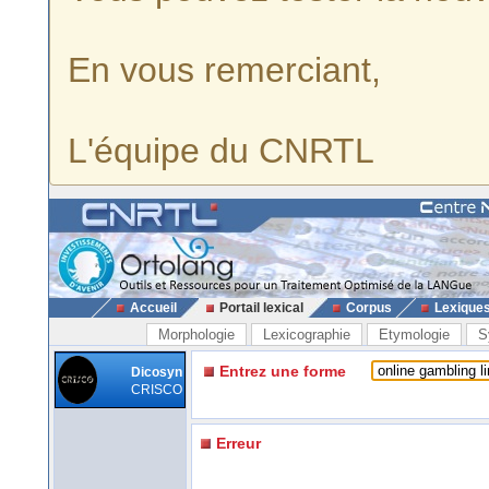
En vous remerciant,
L'équipe du CNRTL
Accueil
Portail lexical
Corpus
Lexique
Morphologie
Lexicographie
Etymologie
S
Entrez une forme
Dicosyn
CRISCO
Erreur