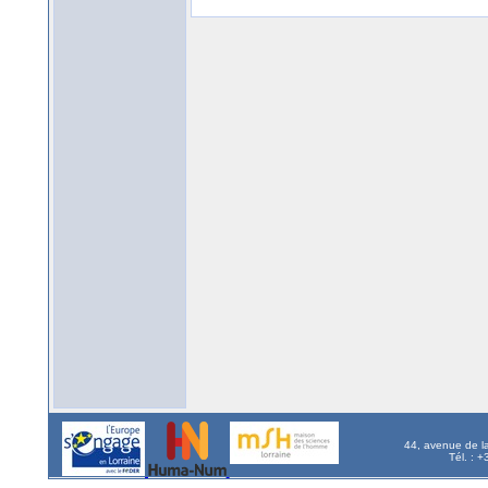
44, avenue de l
Tél. : 